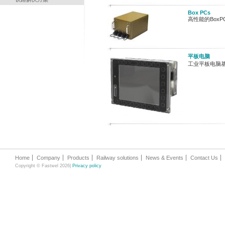
Box PCs
高性能的Box
平板电脑
工业平板电脑
Home
Company
Products
Railway solutions
News & Events
Contact Us
Copyright © Fastwel 2026|
Privacy policy