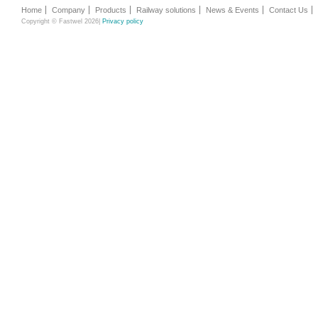
Home
Company
Products
Railway solutions
News & Events
Contact Us
Copyright © Fastwel 2026|
Privacy policy